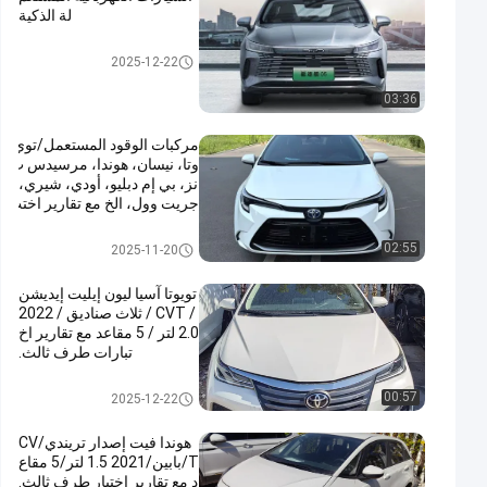
لة الذكية
السيارات المستعملة
2025-12-22
03:36
مركبات الوقود المستعمل/توي
وتا، نيسان، هوندا، مرسيدس ب
نز، بي إم دبليو، أودي، شيري،
جريت وول، الخ مع تقارير اختب
ار الطرف الثالث.
السيارات المستعملة
02:55
2025-11-20
تويوتا آسيا ليون إيليت إيديشن
/ CVT / ثلاث صناديق / 2022
2.0 لتر / 5 مقاعد مع تقارير اخ
تبارات طرف ثالث.
السيارات المستعملة
00:57
2025-12-22
هوندا فيت إصدار تريندي/CV
T/بابين/2021 1.5 لتر/5 مقاع
د مع تقارير اختبار طرف ثالث.