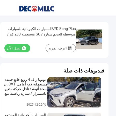
BYD Song Plus للسيارات الكهربائية للسيارات
متوسطة الحجم سيارة SUV مستعملة 230 كم /
ساعة
اعرف المزيد
اتصل الآن
فيديوهات ذات صلة
تويوتا راف 4 رونغ فانغ جديدة
مستعملة، دفع أمامي CVT، ن
سخة أنيقة / ناقل حركة متغير
باستمرار / سيارة رياضية متع
ددة الاستخدامات / موديل 20
22، 2.0 لتر / 5 مقاعد، مع تقا
السيارات المستعملة
01:03
2025-12-22
رير اختبارات طرف ثالث.
السيارات الكهربائية المستعم