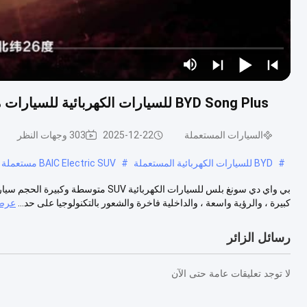
BYD Song Plus للسيارات الكهربائية للسيارات متوسطة الحجم سيارة SUV مستعملة 230 كم / ساعة
السيارات المستعملة
2025-12-22
303 وجهات النظر
#
BYD للسيارات الكهربائية المستعملة
#
BAIC Electric SUV مستعملة
كبيرة ، والرؤية واسعة ، والداخلية فاخرة والشعور بالتكنولوجيا على حد...
عرض 
رسائل الزائر
لا توجد تعليقات عامة حتى الآن