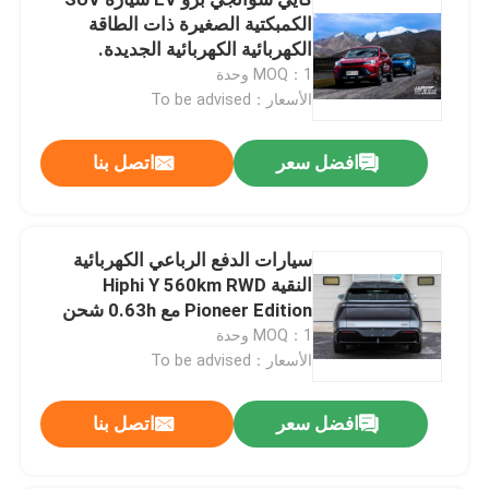
الكمبكتية الصغيرة ذات الطاقة
الكهربائية الكهربائية الجديدة.
سيارات كهربائية صديقة للبيئة
MOQ：1 وحدة
الأسعار：To be advised
سيارات كهربائية متوسطة
افضل سعر
اتصل بنا
المركبات التجارية الكهربائية
سيارات الدفع الرباعي الكهربائية
سيارات كهربائية عالية الأداء
النقية Hiphi Y 560km RWD
Pioneer Edition مع 0.63h شحن
سيارات كهربائية طويلة المدى
سريع 190km/h السرعة القصوى
MOQ：1 وحدة
336PSmotorpower سيارة نيو إيف
الأسعار：To be advised
سيارات ميني EV
افضل سعر
اتصل بنا
سيارات الدفع الرباعي الكهربائية الصغيرة