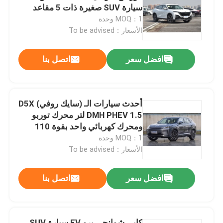
سيارة SUV صغيرة ذات 5 مقاعد
سيارة البنزين الكهربائية الهجينة
MOQ：1 وحدة
جولة في المعمل
الأسعار：To be advised
افضل سعر
اتصل بنا
ضبط الجودة
اتصل بنا
أحدث سيارات الـ (سايك روفي) D5X
DMH PHEV 1.5 لتر محرك توربو
طلب اقتباس
ومحرك كهربائي واحد بقوة 110
كيلوواط / 235 نتر
MOQ：1 وحدة
الأسعار：To be advised
السيارات المستعملة
افضل سعر
اتصل بنا
بيور اليكتريك للسيارات
سيارات كهربائية كبيرة
كايي شوانجي برو EV سيارة SUV