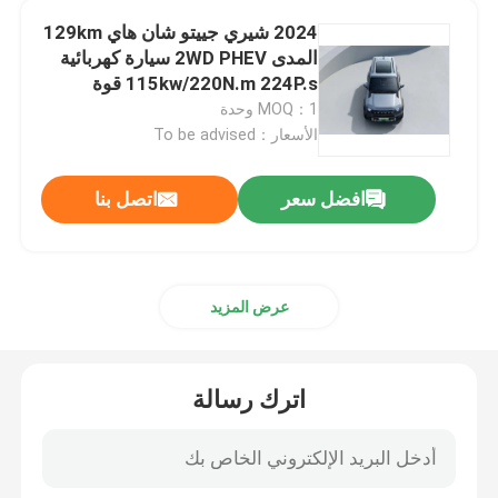
2024 شيري جييتو شان هاي 129km
سيارات كهربائية ذات دفع رباعي
المدى 2WD PHEV سيارة كهربائية
115kw/220N.m 224P.s قوة
المحرك جاهزة للبيع سيارة طاقة
MOQ：1 وحدة
معدات توريد المركبات الكهربائية
جديدة
الأسعار：To be advised
مستعملة مركبات الطرق الوعرة
افضل سعر
اتصل بنا
المركبات ذات القيادة اليمنى
عرض المزيد
اترك رسالة