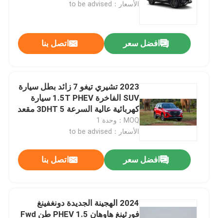
الأسعار：to be advised
افضل سعر
اتصل بنا
2023 تشيري تيغو 7 زائد بطل سيارة
SUV الفاخرة 1.5T PHEV سيارة
كهربائية عالية السرعة 3DHT 5 مقعد
تشيري تيغو 7 برو هيبريد بيع
MOQ：وحدة 1
الأسعار：to be advised
منزل
افضل سعر
اتصل بنا
المنتجات
2024 الهجينة الجديدة دونغفينغ
فورثينغ هاوهان PHEV 1.5 طن Fwd
حول بنا