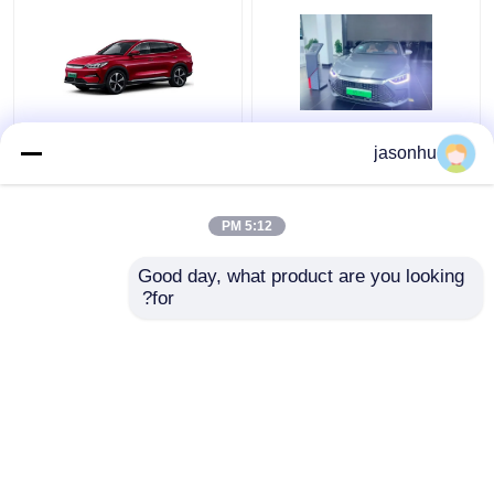
بي واي دي هان للسيارات
سيارات كهربائية جديدة
jasonhu
الكهربائية المتوسطة
بطول 505 كيلومترات
BYD Song Plus فاخرة 5
مقاعد SUV
5:12 PM
افضل سعر
افضل سعر
Good day, what product are you looking 
for?
اتصل بنا
اتصل بنا
عرض المزيد