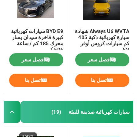
Aiways U6 WVTA شهادة
BYD E9 سيارات كهربائية
سيارة كهربائية ذكية 405
كبيرة فاخرة سيدان يسار
كم سيارات كروس أوفر
محرك 185 كم / ساعة
EV
506 كم
افضل سعر
افضل سعر
اتصل بنا
اتصل بنا
سيارات كهربائية صديقة للبيئة
(19)