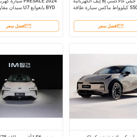
سيارة جيلي غالاكسي إ8 إيف الكهربائية
PRESALE 2024 سيارة 
2024 550 كيلوواط ماكس سيارة طاقة
BYD يانغوانغ U7 سيدا
جديدة سيدان بمحرك واحد بسرعة 190
من Cd 0.195 240Kw قوة المحرك
كم / ساعة
افضل سعر
افضل سعر