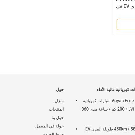
أورا 03 500 كيلومتر المدى EV في
جنوب أفريقيا 48 ~ 63kwh سعة
البطارية
 كهربائية عالية الأداء
حول
Voyah Free 4WD سيارات كهربائية
منزل
عالية الأداء 200 كم / ساعة مدى 860
المنتجات
حول بنا
جولة في المعمل
450km / 580km طويلة المدى EV
ضبط الجودة