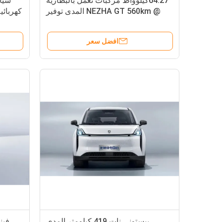
64.27كيلوواط مركبات تعمل بالبطارية
سيار
@ NEZHA GT 560km المدى توفير
كهربائية ذ
الطاقة 2 باب 4 مقعد سيارة رياضية
صلبة
افضل سعر
بيستوني نات 419 كيلومتر المدى