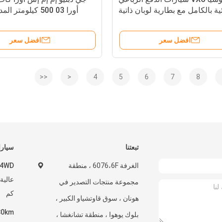
ية بالكامل مع بطارية لوبان ذاتية
التطوير
افضل سعر
افضل سعر
<<
<
4
5
6
7
8
تبعتنا
سيارات
الغرفة 6076،6F ، منطقة
مجموعة منتجات التصدير في
كم
هونان ، سوق قاوتشياو الكبير ،
بلوك يوهوا ، منطقة تشانغشا ،