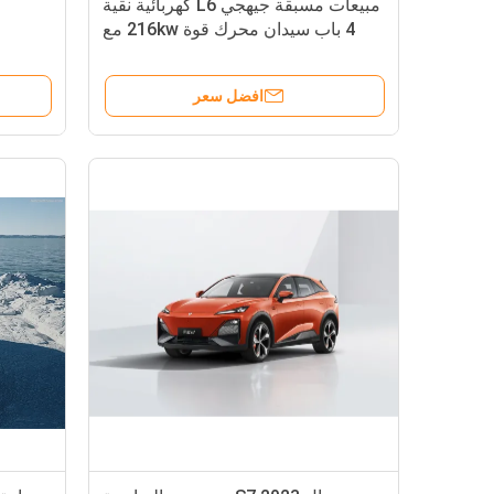
مبيعات مسبقة جيهجي L6 كهربائية نقية
4 باب سيدان محرك قوة 216kw مع
نصف سبوك ستيلينغ عجلة سيارة
الطاقة الجديدة
افضل سعر