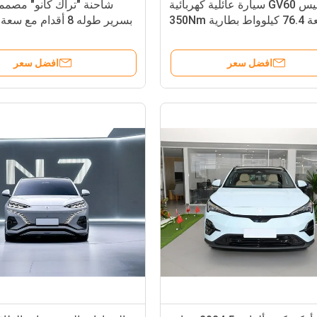
جينيسيس GV60 سيارة عائلية كهربائية
شاحنة "تراك كانو" مصمم
ذات سعة 76.4 كيلوواط بطارية 350Nm
بسرير طوله 8 أقدام مع
من عزم الدوران
افضل سعر
افضل سعر