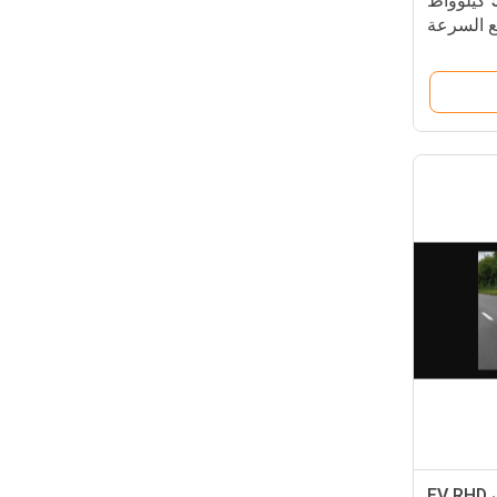
جيجي LS6 أقصى طاقة 575 كيلوواط
ع السرعة
جي دبليو إم إم إس أورا كات EV RHD