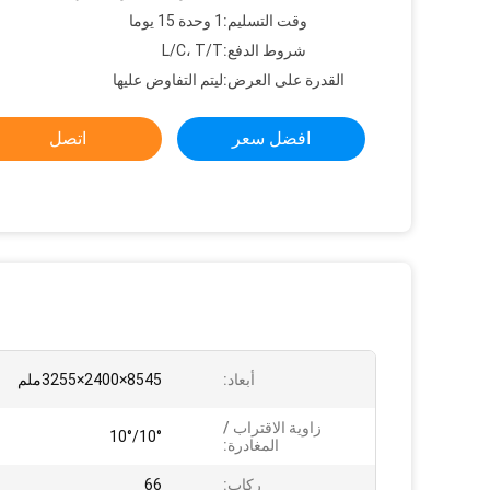
وقت التسليم:
1 وحدة 15 يوما
شروط الدفع:
L/C، T/T
القدرة على العرض:
ليتم التفاوض عليها
افضل سعر
اتصل
أبعاد:
8545×2400×3255ملم
زاوية الاقتراب /
10°/10°
المغادرة:
ركاب:
66