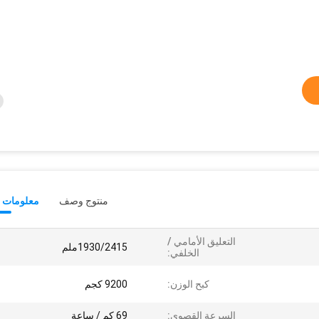
منتوج وصف
معلومات ت
التعليق الأمامي /
1930/2415ملم
الخلفي:
كبح الوزن:
9200 كجم
السرعة القصوى:
69 كم / ساعة