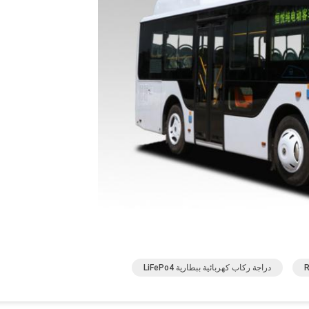
دراجة ركاب كهربائية ببطارية LiFePo4