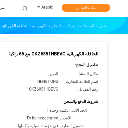
Arabic
منز
طلب اقتباس
منزل
المنتجات
المركبات التجارية الكهربائية
الحافلة الكهربائية CKZ6851HBEVG مع 66 راكبا
الحافلة الكهربائية CKZ6851HBEVG مع 66 راكبا
تفاصيل المنتج:
مكان المنشأ:
الصين
اسم العلامة التجارية:
HENGTONG
رقم الموديل:
CKZ6851HBEVG
شروط الدفع والشحن:
الحد الأدنى لكمية:
وحدة 1
الأسعار:
To be negociated
تفاصيل التغليف:
في حزمة السيارة بأكملها