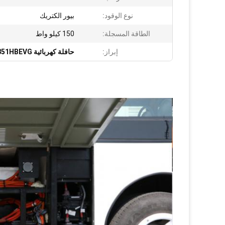
نوع الوقود:
بيور الكتريك
الطاقة المسجلة:
150 كيلو واط
إبراز:
حافلة كهربائية CKZ6851HBEVG