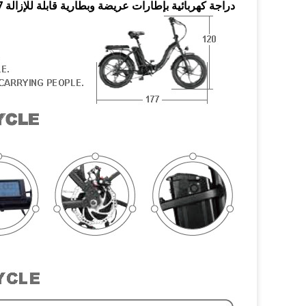
دراجة كهربائية بإطارات عريضة وبطارية قابلة للإزالة EB7 مع مقعدين