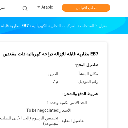
Arabic
منز
طلب اقتباس
منزل
المنتجات
المركبات التجارية الكهربائية
EB7 بطارية قابلة للإزالة دراجة كهربائية ذات مقعدين
EB7 بطارية قابلة للإزالة دراجة كهربائية ذات مقعدين
تفاصيل المنتج:
مكان المنشأ:
الصين
رقم الموديل:
م 7
شروط الدفع والشحن:
الحد الأدنى لكمية:
وحدة 1
الأسعار:
To be negociated
تفاصيل التغليف:
مجموعة)