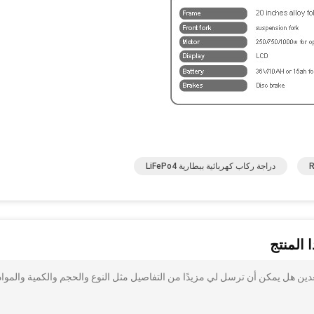
دراجة ركاب كهربائية ببطارية LiFePo4
 المنتج
بائية ذات مقعدين هل يمكن أن ترسل لي مزيدًا من التفاصيل مثل النوع والحجم والكمية والمواد