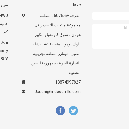
تبعتنا
سيارات
الغرفة 6076،6F ، منطقة
مجموعة منتجات التصدير في
كم
هونان ، سوق قاوتشياو الكبير ،
بلوك يوهوا ، منطقة تشانغشا ،
xury
الصين (هونان) منطقة تجريبية
c SUV
للتجارة الحرة ، جمهورية الصين
الشعبية.
13874997827
Jason@hndecomllc.com