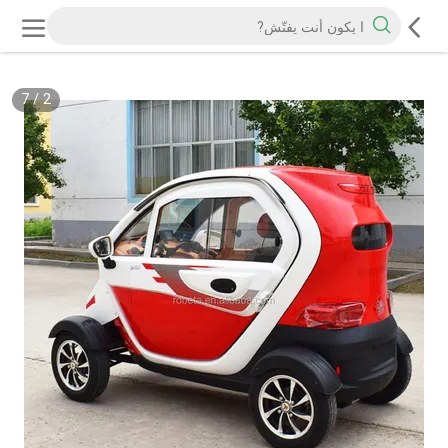
7
/
2