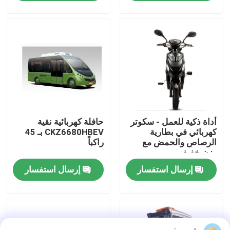
جولة في المعمل
ضبط الجودة
اتصل بنا
أداة ذكية للعمل - سكوتر
حافلة كهربائية نقية
طلب اقتباس
كهربائي في بطارية
CKZ6680HBEV بـ 45
الرصاص والحمض مع
راكباً
وزن خفيف
السيارات المستعملة
إرسال استفسار
إرسال استفسار
بيور اليكتريك للسيارات
سيارات كهربائية كبيرة