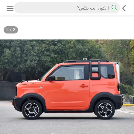
2
/
2