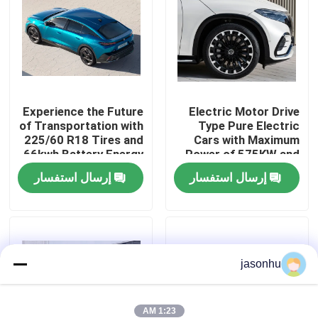
جولة في المعمل
ضبط الجودة
Experience the Future
Electric Motor Drive
of Transportation with
Type Pure Electric
اتصل بنا
225/60 R18 Tires and
Cars with Maximum
66kwh Battery Energy
Power of 575KW and
Zero Emission Cars
Kerb Weight of
طلب اقتباس
إرسال استفسار
إرسال استفسار
1881kg
السيارات المستعملة
jasonhu
بيور اليكتريك للسيارات
سيارات كهربائية كبيرة
1:23 AM