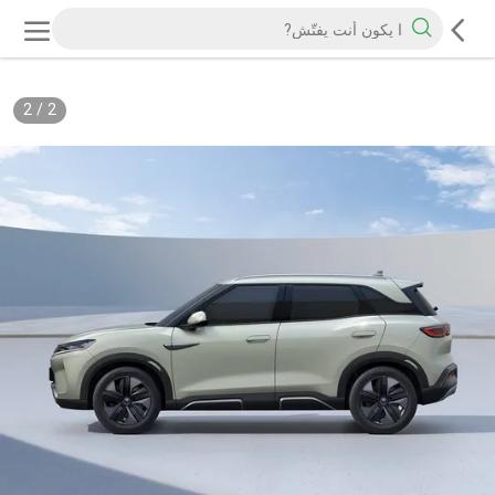
2
/
2