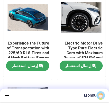
جولة في المعمل
ضبط الجودة
Experience the Future
Electric Motor Drive
اتصل بنا
of Transportation with
Type Pure Electric
225/60 R18 Tires and
Cars with Maximum
66kwh Battery Energy
Power of 575KW and
طلب اقتباس
Zero Emission Cars
Kerb Weight of
إرسال استفسار
إرسال استفسار
1881kg
السيارات المستعملة
بيور اليكتريك للسيارات
jasonhu
سيارات كهربائية كبيرة