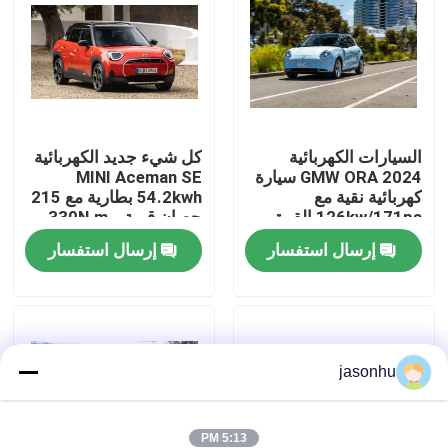
جولة في المعمل
ضبط الجودة
السيارات الكهربائية
كل شيء جديد الكهربائية
2024 GMW ORA سيارة
MINI Aceman SE
اتصل بنا
كهربائية نقية مع
54.2kwh بطارية مع 215
126kw/171ps القوة
حصان قوية و 330N.m
المتحركة 160km/h
محرك 7.1s تسريع من 0-
طلب اقتباس
إرسال استفسار
إرسال استفسار
السرعة القصوى&
100km / h
400kmRANGE
السيارات المستعملة
jasonhu
بيور اليكتريك للسيارات
سيارات كهربائية كبيرة
5:13 PM