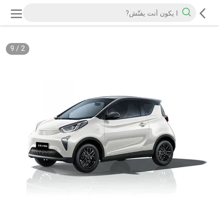
9
/
2