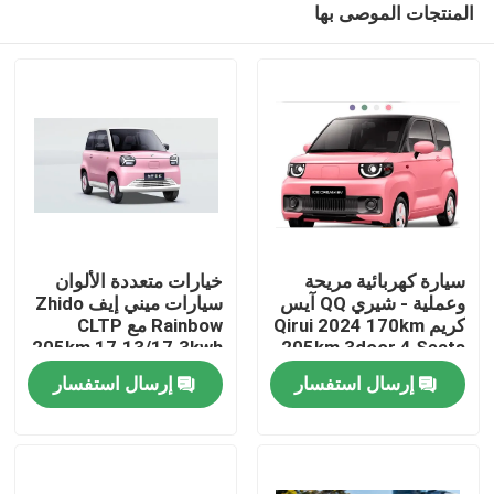
المنتجات الموصى بها
سيارة كهربائية مريحة
خيارات متعددة الألوان
وعملية - شيري QQ آيس
سيارات ميني إيف Zhido
كريم Qirui 2024 170km
Rainbow مع CLTP
205km 17.13/17.3kwh
205km 3door 4 Seats
منزل
ميني EV مينيكار
بطارية ل 20&30kw
إرسال استفسار
إرسال استفسار
الطاقة
المنتجات
حول بنا