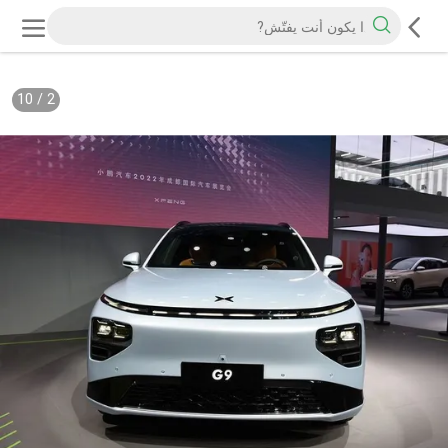
10
/
2