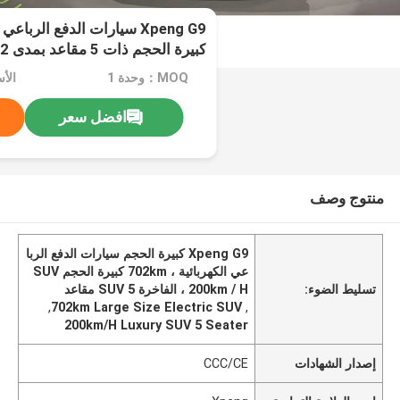
Xpeng G9 سيارات الدفع الربا
السرعة القصوى
MOQ：وحدة 1
الأ
افضل سعر
منتوج وصف
Xpeng G9 كبيرة الحجم سيارات الدفع الربا
عي الكهربائية ، 702km كبيرة الحجم SUV
تسليط الضوء:
، 200km / H الفاخرة SUV 5 مقاعد
,
702km Large Size Electric SUV
,
200km/H Luxury SUV 5 Seater
إصدار الشهادات
CCC/CE