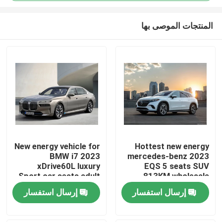
المنتجات الموصى بها
New energy vehicle for
Hottest new energy
BMW i7 2023
mercedes-benz 2023
منزل
xDrive60L luxury
EQS 5 seats SUV
Sport car seats adult
813KM wholesale
electric vehicles
mercedes ev electric
المنتجات
إرسال استفسار
إرسال استفسار
ca
حول بنا