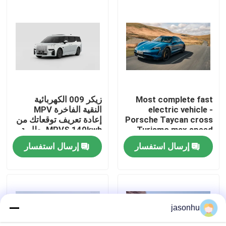
جولة في المعمل
ضبط الجودة
اتصل بنا
Most complete fast
زيكر 009 الكهربائية
electric vehicle -
النقية الفاخرة MPV
Porsche Taycan cross
إعادة تعريف توقعاتك من
طلب اقتباس
Turismo max speed
MPVS 140kwh بطارية
220km/h new energy
822km CLTC النطاق 0-
إرسال استفسار
إرسال استفسار
Car
100km / h في 4.5s
السيارات المستعملة
بيور اليكتريك للسيارات
jasonhu
سيارات كهربائية كبيرة