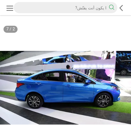
7
/
2