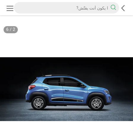
6
/
2