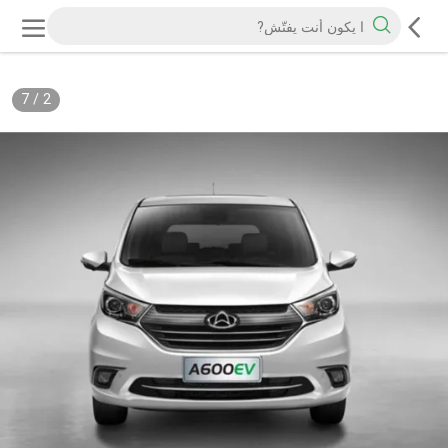
7
/
2