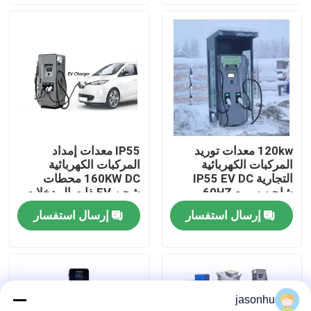
جولة في المعمل
ضبط الجودة
اتصل بنا
120kw معدات توريد
IP55 معدات إمداد
المركبات الكهربائية
المركبات الكهربائية
طلب اقتباس
التجارية IP55 EV DC
160KW DC محطات
شاحن سريع 60HZ
شحن EV ذات المدخلات
المزدوجة
إرسال استفسار
إرسال استفسار
السيارات المستعملة
بيور اليكتريك للسيارات
jasonhu
سيارات كهربائية كبيرة