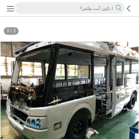
3
/
2