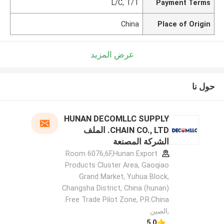
L/C, T/T
Payment Terms
China
Place of Origin
عرض المزيد
حول نا
HUNAN DECOMLLC SUPPLY
CHAIN CO., LTD. الملف
الشركة المصنعة
Room 6076,6F,Hunan Export
Products Cluster Area, Gaoqiao
Grand Market, Yuhua Block,
Changsha District, China (hunan)
Free Trade Pilot Zone, P.R.China.
,الصين
5.0