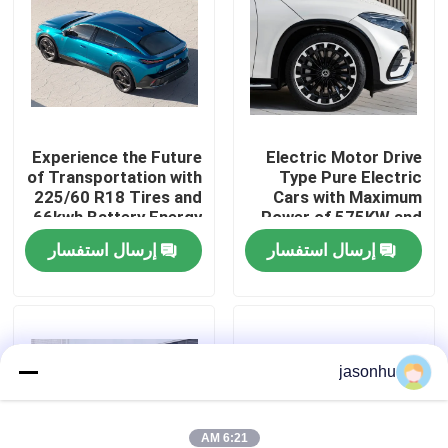
جولة في المعمل
ضبط الجودة
Experience the Future
Electric Motor Drive
of Transportation with
Type Pure Electric
اتصل بنا
225/60 R18 Tires and
Cars with Maximum
66kwh Battery Energy
Power of 575KW and
Zero Emission Cars
Kerb Weight of
طلب اقتباس
إرسال استفسار
إرسال استفسار
1881kg
السيارات المستعملة
jasonhu
بيور اليكتريك للسيارات
سيارات كهربائية كبيرة
6:21 AM