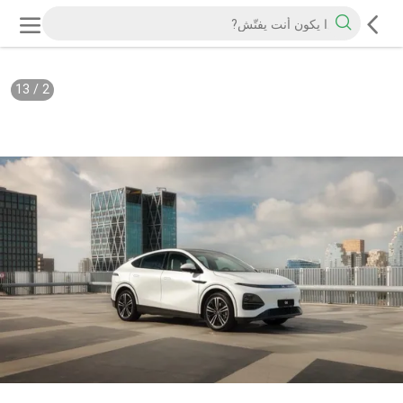
13
/
2