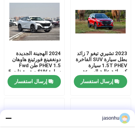
جولة في المعمل
ضبط الجودة
2023 تشيري تيغو 7 زائد
2024 الهجينة الجديدة
اتصل بنا
بطل سيارة SUV الفاخرة
دونغفينغ فورثينغ هاوهان
1.5T PHEV سيارة
PHEV 1.5 طن Fwd
كهربائية عالية السرعة
سيارة SUV صغيرة ذات 5
طلب اقتباس
3DHT 5 مقعد تشيري
مقاعد سيارة البنزين
إرسال استفسار
إرسال استفسار
تيغو 7 برو هيبريد بيع
الكهربائية الهجينة
السيارات المستعملة
بيور اليكتريك للسيارات
jasonhu
سيارات كهربائية كبيرة