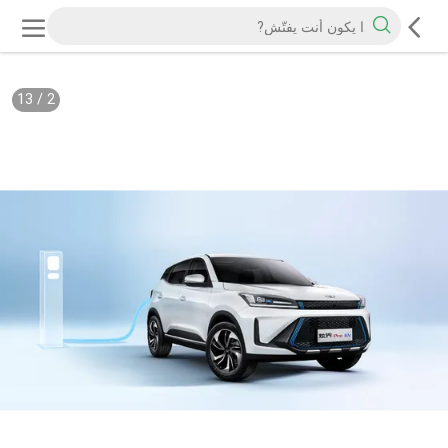
13
/
2