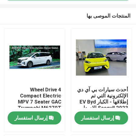
المنتجات الموصى بها
أحدث سيارات بي آي دي
4 Wheel Drive
الإلكترونية التي تم
Compact Electric
منزل
إطلاقها - الكبار EV Byd
MPV 7 Seater GAC
Seagull 2023 الإصدار
Trumpchi M6270T
المجاني سيارة كهربائية
Manual Elite Edition
المنتجات
إرسال استفسار
إرسال استفسار
شمسية
حول بنا