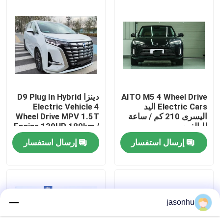
جولة في المعمل
ضبط الجودة
اتصل بنا
AITO M5 4 Wheel Drive
دينزا D9 Plug In Hybrid
Electric Cars اليد
Electric Vehicle 4
اليسرى 210 كم / ساعة
Wheel Drive MPV 1.5T
طلب اقتباس
للبالغين
Engine 139HP 180km /
H
إرسال استفسار
إرسال استفسار
السيارات المستعملة
بيور اليكتريك للسيارات
jasonhu
سيارات كهربائية كبيرة