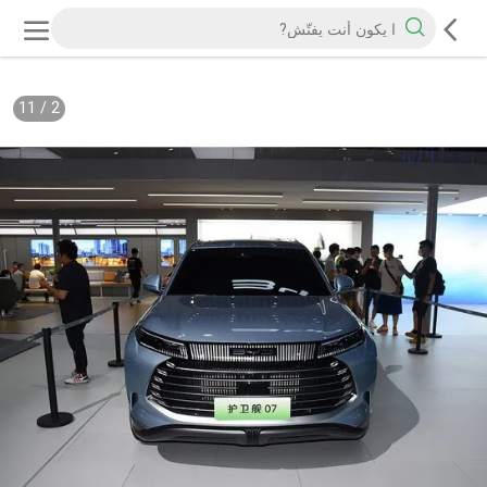
11
/
2