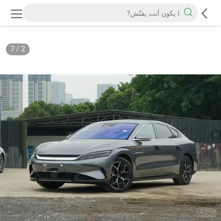
7
/
2