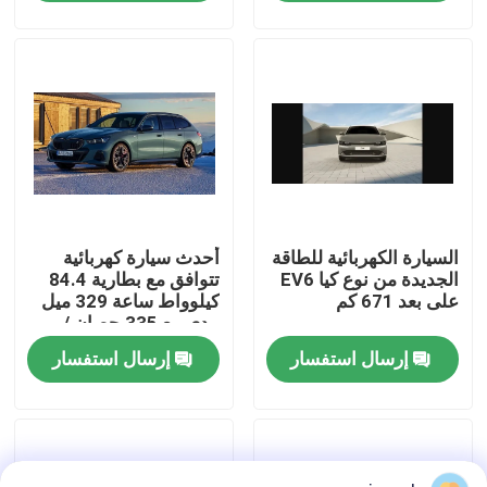
سيارة
جولة في المعمل
ضبط الجودة
اتصل بنا
السيارة الكهربائية للطاقة
أحدث سيارة كهربائية
طلب اقتباس
الجديدة من نوع كيا EV6
تتوافق مع بطارية 84.4
على بعد 671 كم
كيلوواط ساعة 329 ميل
مدى مع 335 حصان /
السيارات المستعملة
430Nm في BMW i5
إرسال استفسار
إرسال استفسار
Touring eDrive40
سرعة واحدة RWD
بيور اليكتريك للسيارات
سيارات كهربائية كبيرة