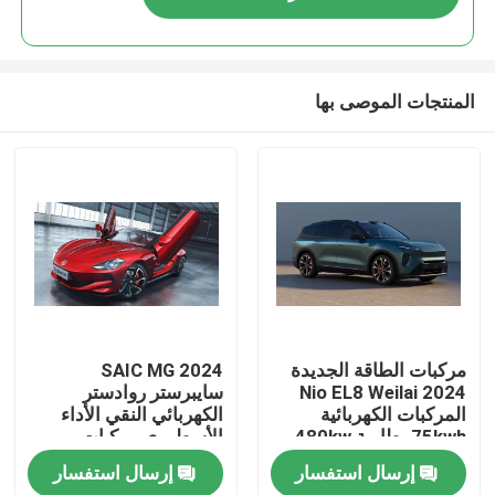
المنتجات الموصى بها
منزل
مركبات الطاقة الجديدة
2024 SAIC MG
2024 Nio EL8 Weilai
سايبرستر روادستر
المركبات الكهربائية
الكهربائي النقي الأداء
المنتجات
75kwh بطارية 480kw
الأسطوري مركبات
((653Ps) طاقة المحرك
الطاقة الجديدة
إرسال استفسار
إرسال استفسار
390km WLTP المدى ev
حول بنا